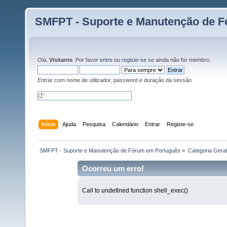
SMFPT - Suporte e Manutenção de 
Olá,
Visitante
. Por favor
entre
ou
registe-se
se ainda não for membro.
Entrar com nome de utilizador, password e duração da sessão
Início
Ajuda
Pesquisa
Calendário
Entrar
Registe-se
 SMFPT - Suporte e Manutenção de Fórum em Português
»
Categoria Geral
Ocorreu um erro!
Call to undefined function shell_exec()