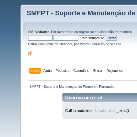
SMFPT - Suporte e Manutenção de
Olá,
Visitante
. Por favor
entre
ou
registe-se
se ainda não for membro.
Entrar com nome de utilizador, password e duração da sessão
Início
Ajuda
Pesquisa
Calendário
Entrar
Registe-se
 SMFPT - Suporte e Manutenção de Fórum em Português
Ocorreu um erro!
Call to undefined function shell_exec()