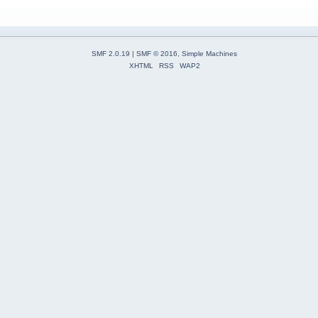
SMF 2.0.19
|
SMF © 2016
,
Simple Machines
XHTML
RSS
WAP2