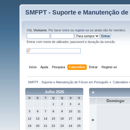
SMFPT - Suporte e Manutenção de
Olá,
Visitante
. Por favor
entre
ou
registe-se
se ainda não for membro.
Entrar com nome de utilizador, password e duração da sessão
Início
Ajuda
Pesquisa
Calendário
Entrar
Registe-se
 SMFPT - Suporte e Manutenção de Fórum em Português
»
Calendário
«
Julho 2026
D
S
T
Q
Q
S
S
Domingo
1
2
3
4
5
6
7
8
9
10
11
12
13
14
15
16
17
18
»
19
20
21
22
23
24
25