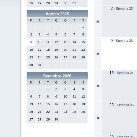
26
27
28
29
30
31
2
-
Semana 32
Agosto 2026
»
D
S
T
Q
Q
S
S
1
2
3
4
5
6
7
8
9
-
Semana 33
9
10
11
12
13
14
15
16
17
18
19
20
21
22
»
23
24
25
26
27
28
29
30
31
16
-
Semana 34
Setembro 2026
D
S
T
Q
Q
S
S
»
1
2
3
4
5
6
7
8
9
10
11
12
13
14
15
16
17
18
19
23
-
Semana 35
20
21
22
23
24
25
26
»
27
28
29
30
30
-
Semana 36