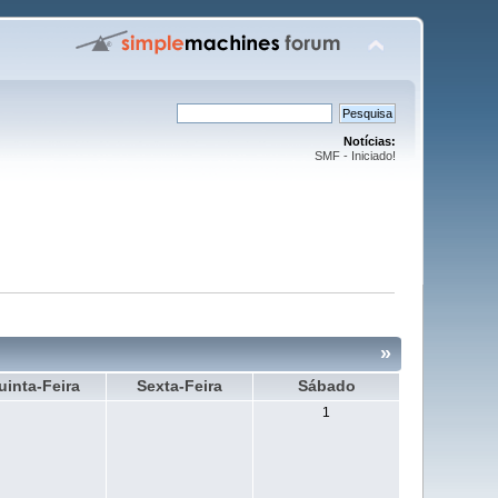
Notícias:
SMF - Iniciado!
»
uinta-Feira
Sexta-Feira
Sábado
1