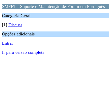
SMFPT - Suporte e Manutenção de Fórum em Português
Categoria Geral
[1]
Discuss
Opções adicionais
Entrar
Ir para versão completa