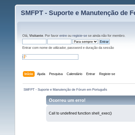
SMFPT - Suporte e Manutenção de 
Olá,
Visitante
. Por favor
entre
ou
registe-se
se ainda não for membro.
Entrar com nome de utilizador, password e duração da sessão
Início
Ajuda
Pesquisa
Calendário
Entrar
Registe-se
 SMFPT - Suporte e Manutenção de Fórum em Português
Ocorreu um erro!
Call to undefined function shell_exec()