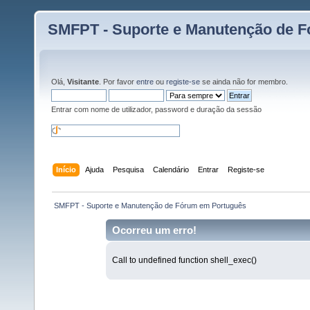
SMFPT - Suporte e Manutenção de 
Olá,
Visitante
. Por favor
entre
ou
registe-se
se ainda não for membro.
Entrar com nome de utilizador, password e duração da sessão
Início
Ajuda
Pesquisa
Calendário
Entrar
Registe-se
 SMFPT - Suporte e Manutenção de Fórum em Português
Ocorreu um erro!
Call to undefined function shell_exec()