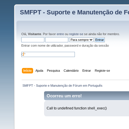
SMFPT - Suporte e Manutenção de 
Olá,
Visitante
. Por favor
entre
ou
registe-se
se ainda não for membro.
Entrar com nome de utilizador, password e duração da sessão
Início
Ajuda
Pesquisa
Calendário
Entrar
Registe-se
 SMFPT - Suporte e Manutenção de Fórum em Português
Ocorreu um erro!
Call to undefined function shell_exec()