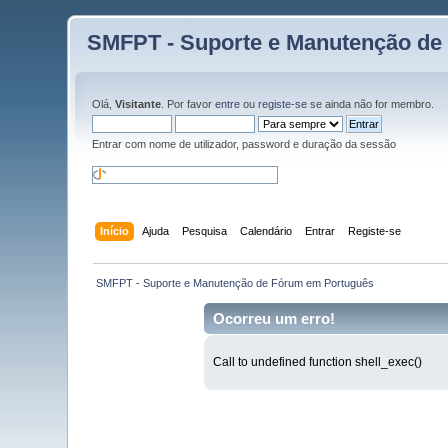
SMFPT - Suporte e Manutenção de
Olá,
Visitante
. Por favor
entre
ou
registe-se
se ainda não for membro.
Entrar com nome de utilizador, password e duração da sessão
Início
Ajuda
Pesquisa
Calendário
Entrar
Registe-se
 SMFPT - Suporte e Manutenção de Fórum em Português
Ocorreu um erro!
Call to undefined function shell_exec()