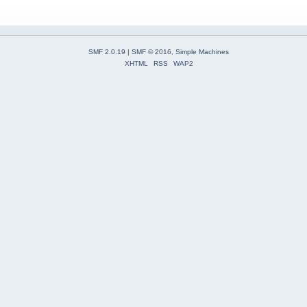
SMF 2.0.19
|
SMF © 2016
,
Simple Machines
XHTML
RSS
WAP2