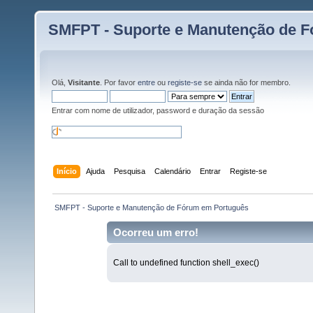
SMFPT - Suporte e Manutenção de 
Olá,
Visitante
. Por favor
entre
ou
registe-se
se ainda não for membro.
Entrar com nome de utilizador, password e duração da sessão
Início
Ajuda
Pesquisa
Calendário
Entrar
Registe-se
 SMFPT - Suporte e Manutenção de Fórum em Português
Ocorreu um erro!
Call to undefined function shell_exec()