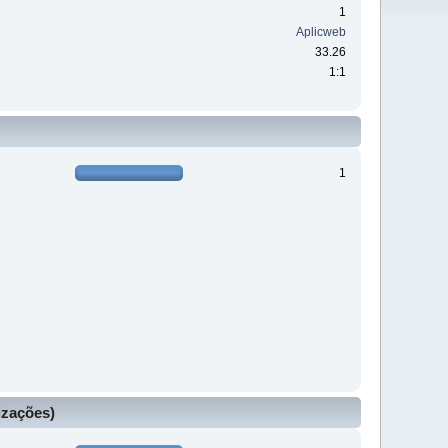
1
Aplicweb
33.26
1:1
1
izações)