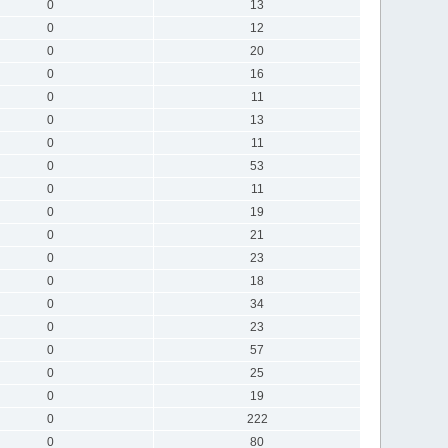
0
13
0
12
0
20
0
16
0
11
0
13
0
11
0
53
0
11
0
19
0
21
0
23
0
18
0
34
0
23
0
57
0
25
0
19
0
222
0
80