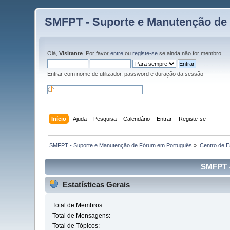
SMFPT - Suporte e Manutenção de
Olá,
Visitante
. Por favor
entre
ou
registe-se
se ainda não for membro.
Entrar com nome de utilizador, password e duração da sessão
Início
Ajuda
Pesquisa
Calendário
Entrar
Registe-se
 SMFPT - Suporte e Manutenção de Fórum em Português
»
Centro de Es
SMFPT -
Estatísticas Gerais
Total de Membros:
Total de Mensagens:
Total de Tópicos: