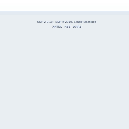
SMF 2.0.19
|
SMF © 2016
,
Simple Machines
XHTML
RSS
WAP2