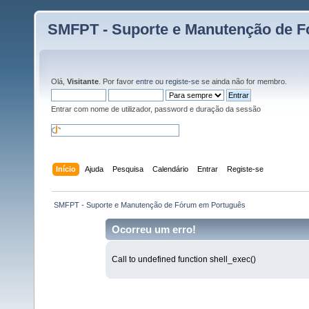
SMFPT - Suporte e Manutenção de 
Olá,
Visitante
. Por favor
entre
ou
registe-se
se ainda não for membro.
Entrar com nome de utilizador, password e duração da sessão
Início
Ajuda
Pesquisa
Calendário
Entrar
Registe-se
 SMFPT - Suporte e Manutenção de Fórum em Português
Ocorreu um erro!
Call to undefined function shell_exec()